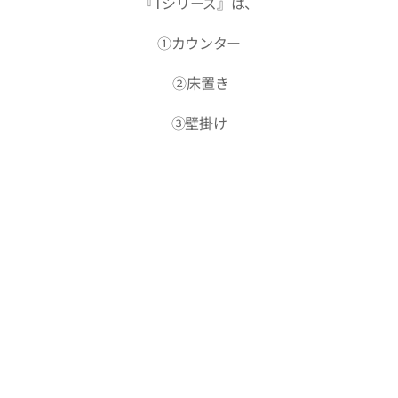
『Tシリーズ』は、
①カウンター
②床置き
③壁掛け
での設置に対応した専用設計のiPad盗難防止スタンドです。
①受付案内
②会議室予約
③順番待ち システム
での使用を想定し、設置・配線・固定までを一体で設計して
います。